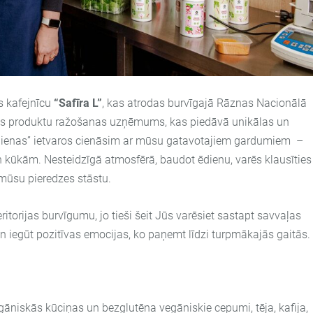
 kafejnīcu
“Safīra L”
, kas atrodas burvīgajā Rāznas Nacionālā
kas produktu ražošanas uzņēmums, kas piedāvā unikālas un
dienas” ietvaros cienāsim ar mūsu gatavotajiem gardumiem –
ūkām. Nesteidzīgā atmosfērā, baudot ēdienu, varēs klausīties
 mūsu pieredzes stāstu.
torijas burvīgumu, jo tieši šeit Jūs varēsiet sastapt savvaļas
n iegūt pozitīvas emocijas, ko paņemt līdzi turpmākajās gaitās.
āniskās kūciņas un bezglutēna vegāniskie cepumi, tēja, kafija,