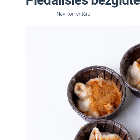
Piedalīsies bezglutē
23. apr. 2026,
Nav komentāru