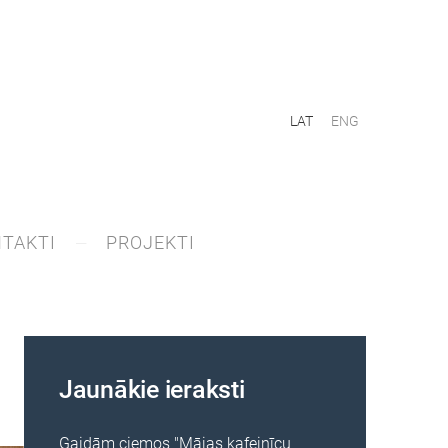
LAT
ENG
TAKTI
PROJEKTI
Jaunākie ieraksti
Gaidām ciemos "Mājas kafejnīcu