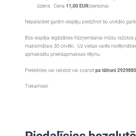
ūdens. Cena
11,00 EUR
/personai.
Nepalaidiet garām iespēju piedzīvot šo unikālo garš
Būs iespēja iegādāties līdzņemšanai mūsu ražotos
maksimālais 30 cilvēki.
Uz vietas varēs norēķinātie
apmaksātu priekšapmaksas rēķinu.
Pieteikties var rakstot vai zvanot
pa tālruni 2929880
Tiekamies!