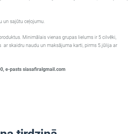
u un sajūtu ceļojumu.
 produktus.
Minimālais vienas grupas lielums ir 5 cilvēki,
s ar skaidru naudu un maksājuma karti, pirms 5.jūlija ar
0, e-pasts siasafiralgmail.com