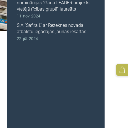
nominācijas “Gada LEADER projekts
vietējā rīcības grupā” laureāts
11. nov. 2024
SIA “Safīra L” ar Rēzeknes novada
atbalstu iegādājas jaunas iekārtas
22. jūl. 2024