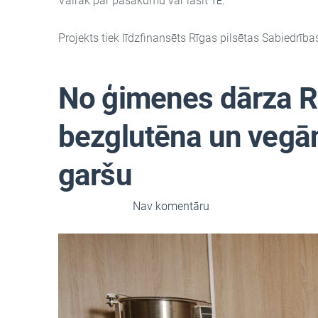
Vairāk par pasākumu var lasīt
TE.
Projekts tiek līdzfinansēts Rīgas pilsētas Sabiedrīb
No ģimenes dārza R
bezglutēna un vegān
garšu
5. marts 2026,
Nav komentāru