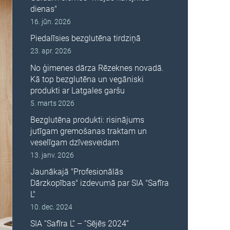
dienas"
16. jūn. 2026
Piedalīsies bezglutēna tirdziņā
23. apr. 2026
No ģimenes dārza Rēzeknes novadā.
Kā top bezglutēna un vegāniski
produkti ar Latgales garšu
5. marts 2026
Bezglutēna produkti: risinājums
jutīgam gremošanas traktam un
veselīgam dzīvesveidam
13. janv. 2026
Jaunākajā "Profesionālās
Dārzkopības" izdevumā par SIA "Safīra
L"
10. dec. 2024
SIA “Safīra L” – “Sējēs 2024”