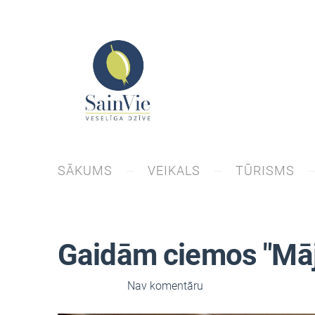
SĀKUMS
VEIKALS
TŪRISMS
Gaidām ciemos "Māj
16. jūn. 2026,
Nav komentāru