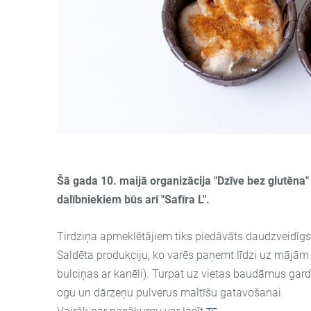
Šā gada 10. maijā organizācija "Dzīve bez glutēna"
dalībniekiem būs arī "Safīra L".
Tirdziņa apmeklētājiem tiks piedāvāts daudzveidīgs 
Saldēta produkciju, ko varēs paņemt līdzi uz mājām
bulciņas ar kanēli). Turpat uz vietas baudāmus g
ogu un dārzeņu pulverus maltīšu gatavošanai.