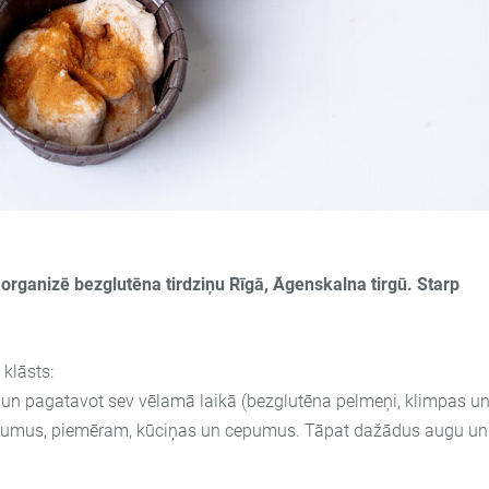
 organizē bezglutēna tirdziņu Rīgā, Āgenskalna tirgū.
Starp
klāsts:
 un pagatavot sev vēlamā laikā (bezglutēna pelmeņi, klimpas u
ardumus, piemēram, kūciņas un cepumus. Tāpat dažādus augu un