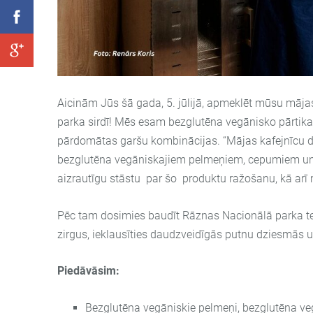
Aicinām Jūs šā gada, 5. jūlijā,
apmeklēt mūsu mājas
parka sirdī! Mēs esam bezglutēna vegānisko pārti
pārdomātas garšu kombinācijas. “Mājas kafejnīcu 
bezglutēna vegāniskajiem pelmeņiem, cepumiem un k
aizrautīgu stāstu par šo produktu ražošanu, kā arī
Pēc tam dosimies baudīt Rāznas Nacionālā parka teri
zirgus, ieklausīties daudzveidīgās putnu dziesmās u
Piedāvāsim:
Bezglutēna vegāniskie pelmeņi, bezglutēna veg