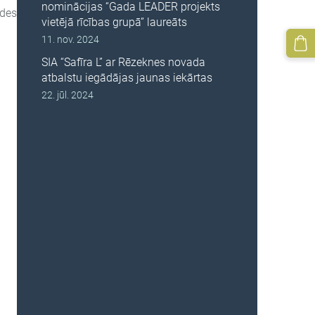
nominācijas “Gada LEADER projekts
ādes
vietējā rīcības grupā” laureāts
11. nov. 2024
SIA “Safīra L” ar Rēzeknes novada
atbalstu iegādājas jaunas iekārtas
22. jūl. 2024