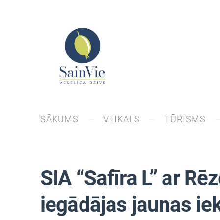
SĀKUMS
VEIKALS
TŪRISMS
SIA “Safīra L” ar R
iegādājas jaunas ie