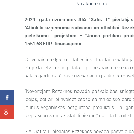
22. jūlijs, 2024 pl. 18:09,
Nav komentāru
2024. gadā uzņēmums SIA “Safīra L” piedalījās
"Atbalsts uzņēmumu radīšanai un attīstībai Rēzek
pieteikumu projektam – "Jauna pārtikas produ
1551,68 EUR
finansējumu.
Galvenais mērķis iegādāties iekārtas, lai uzsāktu
Projekta ietvaros iegādāts – planetārais mikseris 
sāļais gardumas” pasterizēšanai un paliktnis konvek
“Novērtējam Rēzeknes novada pašvaldības sniegto 
idejas, bet arī pilnveidot esošo saimniecisko darb
jaunus vegāniskos bezglutēna produktus. Lai gan 
pieprasījums un tas stabili pieaug,” norāda Lienīte 
SIA “Safīra L” piedalās Rēzeknes novada pašvaldība