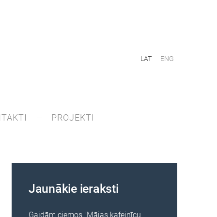
LAT
ENG
TAKTI
PROJEKTI
Jaunākie ieraksti
Gaidām ciemos "Mājas kafejnīcu