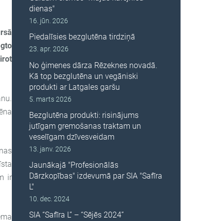
dienas"
16. jūn. 2026
rsā
Piedalīsies bezglutēna tirdziņā
egto
23. apr. 2026
rot
No ģimenes dārza Rēzeknes novadā.
Kā top bezglutēna un vegāniski
produkti ar Latgales garšu
anu.
5. marts 2026
tēna
Bezglutēna produkti: risinājums
jutīgam gremošanas traktam un
veselīgam dzīvesveidam
13. janv. 2026
unas
īsta
Jaunākajā "Profesionālās
Dārzkopības" izdevumā par SIA "Safīra
m ir
L"
10. dec. 2024
SIA “Safīra L” – “Sējēs 2024”
ņēma