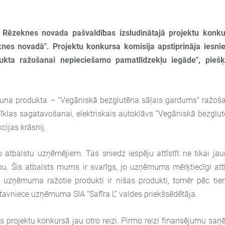
 Rēzeknes novada pašvaldības izsludinātajā projektu konku
nes novadā". Projektu konkursa komisija apstiprināja iesni
kta ražošanai nepieciešamo pamatlīdzekļu iegāde", piešķi
 jauna produkta – “Vegāniskā bezglutēna sāļais gardums” ražoš
mīklas sagatavošanai, elektriskais autoklāvs “Vegāniskā bezglu
cijas krāsnij.
atbalstu uzņēmējiem. Tas sniedz iespēju attīstīt ne tikai ja
ību. Šis atbalsts mums ir svarīgs, jo uzņēmums mērķtiecīgi att
uzņēmuma ražotie produkti ir nišas produkti, tomēr pēc tie
Litavniece uzņēmuma SIA “Safīra L” valdes priekšsēdētāja.
s projektu konkursā jau otro reizi. Pirmo reizi finansējumu sa