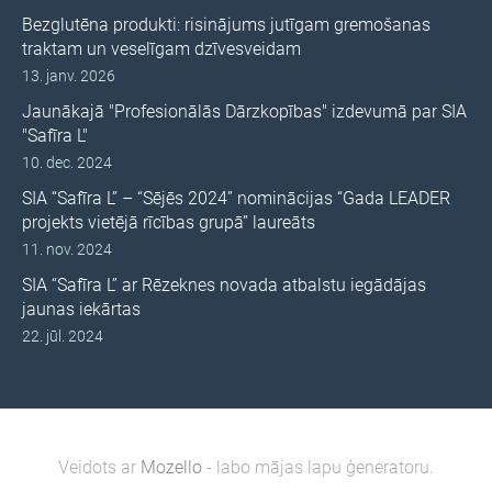
Bezglutēna produkti: risinājums jutīgam gremošanas
traktam un veselīgam dzīvesveidam
13. janv. 2026
Jaunākajā "Profesionālās Dārzkopības" izdevumā par SIA
"Safīra L"
10. dec. 2024
SIA “Safīra L” – “Sējēs 2024” nominācijas “Gada LEADER
projekts vietējā rīcības grupā” laureāts
11. nov. 2024
SIA “Safīra L” ar Rēzeknes novada atbalstu iegādājas
jaunas iekārtas
22. jūl. 2024
Veidots ar
Mozello
- labo mājas lapu ģeneratoru.