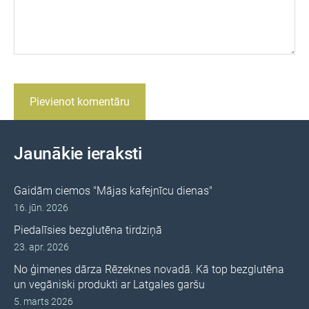
Jaunākie ieraksti
Gaidām ciemos "Mājas kafejnīcu dienas"
16. jūn. 2026
Piedalīsies bezglutēna tirdziņā
23. apr. 2026
No ģimenes dārza Rēzeknes novadā. Kā top bezglutēna
un vegāniski produkti ar Latgales garšu
5. marts 2026