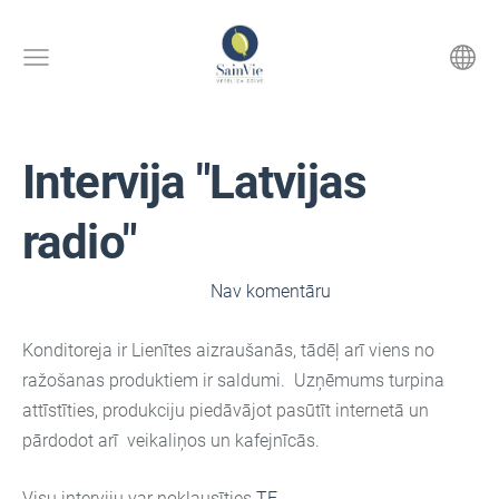
Intervija "Latvijas
radio"
6. jūnijs, 2024 pl. 22:43,
Nav komentāru
Konditoreja ir Lienītes aizraušanās, tādēļ arī viens no
ražošanas produktiem ir saldumi. Uzņēmums turpina
attīstīties, produkciju piedāvājot pasūtīt internetā un
pārdodot arī veikaliņos un kafejnīcās.
Visu interviju var noklausīties
TE