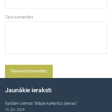
Tavs komentārs
Jaunākie ieraksti
Gaidām ciemos "Mājas kafejnīcu dienas"
16. jūn. 2026