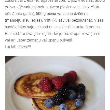
cukura vai 2 ēdamk. agaves sīrupa, 2 ļīdz 4 ēdamk. ābolu
pulvera (jo vairāk ābolu pulvera pievienosiet, jo izteiktā
būs ābolu garša),
500 g piena vai piena dzēriena
(mandeļu, rīsu, sojas),
milti (kviešu vai bezglutēna). Visas
sastāvdaļas sajauc kopā un cep viegli ietaukotā panna.
Pasniedz ar svaigām ogām, krējumu, sīrupu, ievārījumu
vai arī uzber zemeņu vai upeņu pulveri!
Lai labi garšo!!!