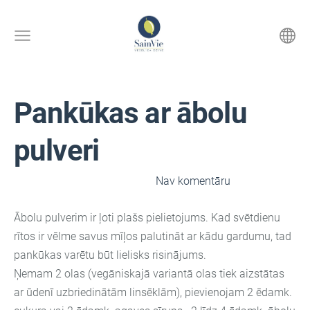
Pankūkas ar ābolu
pulveri
30. novembris, 2022 pl. 9:14,
Nav komentāru
Ābolu pulverim ir ļoti plašs pielietojums. Kad svētdienu
rītos ir vēlme savus mīļos palutināt ar kādu gardumu, tad
pankūkas varētu būt lielisks risinājums.
Ņemam 2 olas (vegāniskajā variantā olas tiek aizstātas
ar ūdenī uzbriedinātām linsēklām), pievienojam 2 ēdamk.