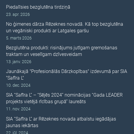
Piedalīsies bezglutēna tirdziņā
23. apr. 2026
No ģimenes dārza Rēzeknes novadā. Kā top bezglutēna
un vegāniski produkti ar Latgales garšu
5. marts 2026
Bezglutēna produkti: risinājums jutīgam gremošanas
traktam un veselīgam dzīvesveidam
13. janv. 2026
Jaunākajā "Profesionālās Dārzkopības" izdevumā par SIA
"Safīra L"
10. dec. 2024
SIA “Safīra L” – “Sējēs 2024” nominācijas “Gada LEADER
projekts vietējā rīcības grupā” laureāts
11. nov. 2024
SIA “Safīra L” ar Rēzeknes novada atbalstu iegādājas
jaunas iekārtas
22. jūl. 2024