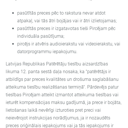
pasūtītās preces pēc to rakstura nevar atdot
atpakaļ, vai tās ātri bojājas vai ir ātri izlietojamas;
pasūtītās preces ir izgatavotas tieši Pircējam pēc
individuāla pasūtījuma;
pircējs ir atvēris audioierakstu vai videoierakstu, vai
datorprogrammu iepakojumu.
Latvijas Republikas Patērētāju tiesību aizsardzības
likuma 12. panta sestā daļa nosaka, ka "patērētājs ir
atbildīgs par preces kvalitātes un drošuma saglabāšanu
atteikuma tiesību realizēšanas termiņā". Pārdevējs patur
tiesības Pircējam atteikt izmantot atteikuma tiesības vai
ieturēt kompensācijas maksu gadījumā, ja prece ir bojāta,
lietošanas laikā nevērīgi izturoties pret preci vai
neievērojot instrukcijas norādījumus, ja ir nozaudēts
preces oriģinālais iepakojums vai ja tās iepakojums ir