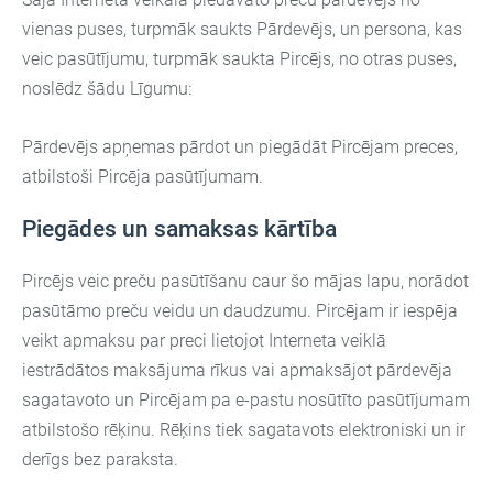
vienas puses, turpmāk saukts Pārdevējs, un persona, kas
veic pasūtījumu, turpmāk saukta Pircējs, no otras puses,
noslēdz šādu Līgumu:
Pārdevējs apņemas pārdot un piegādāt Pircējam preces,
atbilstoši Pircēja pasūtījumam.
Piegādes un samaksas kārtība
Pircējs veic preču pasūtīšanu caur šo mājas lapu, norādot
pasūtāmo preču veidu un daudzumu. Pircējam ir iespēja
veikt apmaksu par preci lietojot Interneta veiklā
iestrādātos maksājuma rīkus vai apmaksājot pārdevēja
sagatavoto un Pircējam pa e-pastu nosūtīto pasūtījumam
atbilstošo rēķinu. Rēķins tiek sagatavots elektroniski un ir
derīgs bez paraksta.