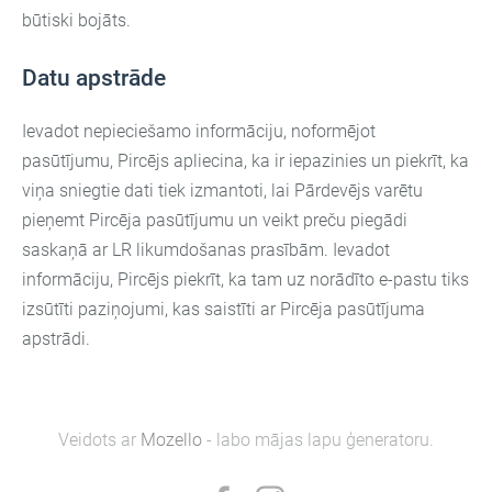
būtiski bojāts.
Datu apstrāde
Ievadot nepieciešamo informāciju, noformējot
pasūtījumu, Pircējs apliecina, ka ir iepazinies un piekrīt, ka
viņa sniegtie dati tiek izmantoti, lai Pārdevējs varētu
pieņemt Pircēja pasūtījumu un veikt preču piegādi
saskaņā ar LR likumdošanas prasībām. Ievadot
informāciju, Pircējs piekrīt, ka tam uz norādīto e-pastu tiks
izsūtīti paziņojumi, kas saistīti ar Pircēja pasūtījuma
apstrādi.
Veidots ar
Mozello
- labo mājas lapu ģeneratoru.