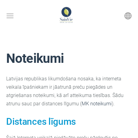
Noteikumi
Latvijas republikas likumdošana nosaka, ka interneta
veikala īpašniekam ir jāatrunā preču piegādes un
atgriešanas noteikumi, kā arī atteikuma tiesības. Šādu
atrunu sauc par distances līgumu (
MK noteikumi
).
Distances līgums
Šajā Interneta veikalā piedāvāto preču pārdevējs no