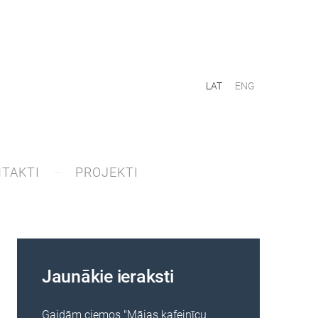
LAT
ENG
TAKTI
PROJEKTI
Jaunākie ieraksti
Gaidām ciemos "Mājas kafejnīcu