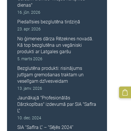
dienas"
16. jūn. 2026
Piedalīsies bezglutēna tirdziņā
23. apr. 2026
No ģimenes dārza Rēzeknes novadā.
Kā top bezglutēna un vegāniski
produkti ar Latgales garšu
5. marts 2026
Bezglutēna produkti: risinājums
jutīgam gremošanas traktam un
veselīgam dzīvesveidam
13. janv. 2026
Jaunākajā "Profesionālās
Dārzkopības" izdevumā par SIA "Safīra
L"
10. dec. 2024
SIA “Safīra L” – “Sējēs 2024”