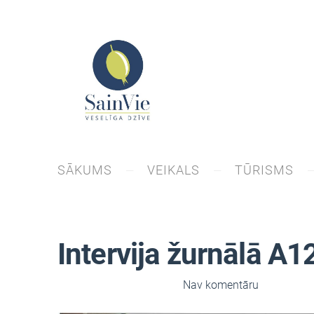
SĀKUMS
VEIKALS
TŪRISMS
Intervija žurnālā A1
4. oktobris, 2023 pl. 8:00,
Nav komentāru