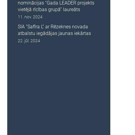
nominācijas “Gada LEADER projekts
vietējā rīcības grupā” laureāts
11. nov. 2024
SIA “Safīra L” ar Rēzeknes novada
atbalstu iegādājas jaunas iekārtas
22. jūl. 2024