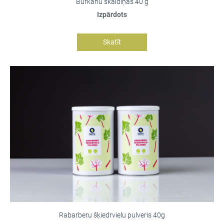
Burkānu skaidiņas 40 g
Izpārdots
Skatīt
Rabarberu šķiedrvielu pulveris 40g