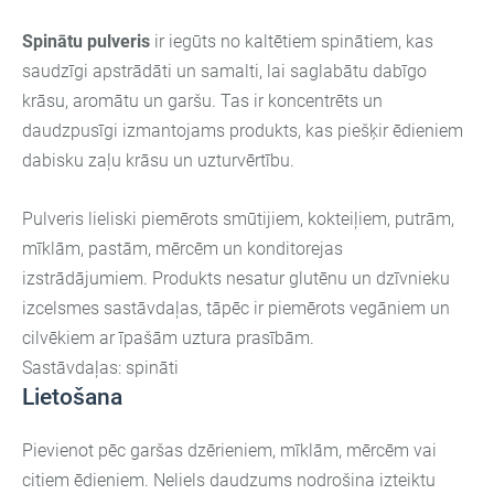
Spinātu pulveris
ir iegūts no kaltētiem spinātiem, kas
saudzīgi apstrādāti un samalti, lai saglabātu dabīgo
krāsu, aromātu un garšu. Tas ir koncentrēts un
daudzpusīgi izmantojams produkts, kas piešķir ēdieniem
dabisku zaļu krāsu un uzturvērtību.
Pulveris lieliski piemērots smūtijiem, kokteiļiem, putrām,
mīklām, pastām, mērcēm un konditorejas
izstrādājumiem. Produkts nesatur glutēnu un dzīvnieku
izcelsmes sastāvdaļas, tāpēc ir piemērots vegāniem un
cilvēkiem ar īpašām uztura prasībām.
Sastāvdaļas: spināti
Lietošana
Pievienot pēc garšas dzērieniem, mīklām, mērcēm vai
citiem ēdieniem. Neliels daudzums nodrošina izteiktu