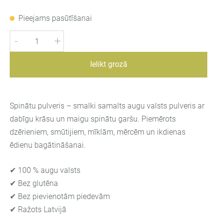
Pieejams pasūtīšanai
-
+
Ielikt grozā
Spinātu pulveris – smalki samalts augu valsts pulveris ar
dabīgu krāsu un maigu spinātu garšu. Piemērots
dzērieniem, smūtijiem, mīklām, mērcēm un ikdienas
ēdienu bagātināšanai.
✔ 100 % augu valsts
✔ Bez glutēna
✔ Bez pievienotām piedevām
✔ Ražots Latvijā