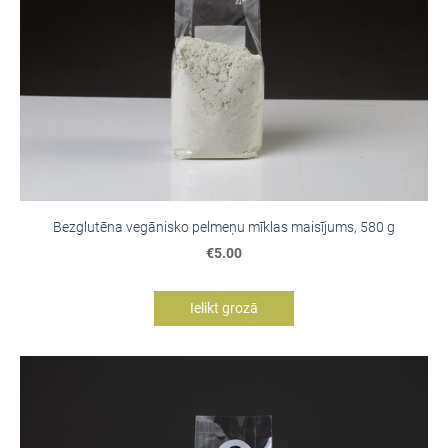
Bezglutēna vegānisko pelmeņu mīklas maisījums, 580 g
€5.00
Ielikt grozā