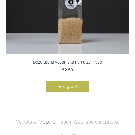
Bezglutēna vegāniskā rīvmaize, 150g
€2.50
Ielikt grozā
Veidots ar
Mozello
- labo mājas lapu ģeneratoru.