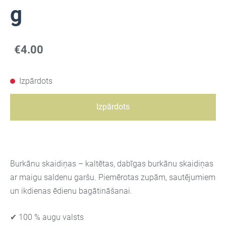
g
€4.00
Izpārdots
Izpārdots
Burkānu skaidiņas – kaltētas, dabīgas burkānu skaidiņas
ar maigu saldenu garšu. Piemērotas zupām, sautējumiem
un ikdienas ēdienu bagātināšanai.
✔ 100 % augu valsts