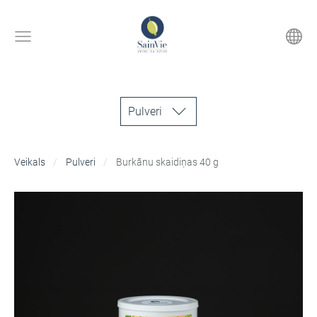
Pulveri
Veikals
Pulveri
Burkānu skaidiņas 40 g