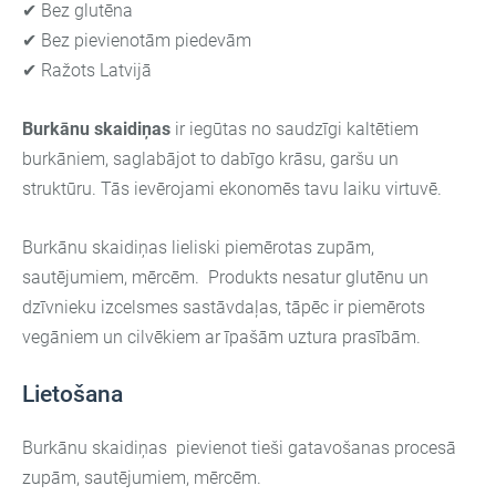
✔ Bez glutēna
✔ Bez pievienotām piedevām
✔ Ražots Latvijā
Burkānu skaidiņas
ir iegūtas no saudzīgi kaltētiem
burkāniem, saglabājot to dabīgo krāsu, garšu un
struktūru. Tās ievērojami ekonomēs tavu laiku virtuvē.
Burkānu skaidiņas lieliski piemērotas zupām,
sautējumiem, mērcēm. Produkts nesatur glutēnu un
dzīvnieku izcelsmes sastāvdaļas, tāpēc ir piemērots
vegāniem un cilvēkiem ar īpašām uztura prasībām.
Lietošana
Burkānu skaidiņas pievienot tieši gatavošanas procesā
zupām, sautējumiem, mērcēm.