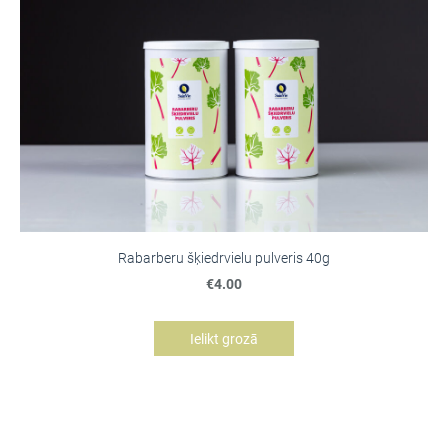
Rabarberu šķiedrvielu pulveris 40g
€4.00
Ielikt grozā