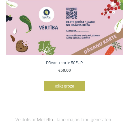
Dāvanu karte 50EUR
€50.00
Ielikt grozā
Veidots ar
Mozello
- labo mājas lapu ģeneratoru.