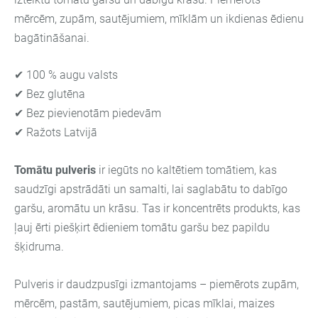
mērcēm, zupām, sautējumiem, mīklām un ikdienas ēdienu
bagātināšanai.
✔ 100 % augu valsts
✔ Bez glutēna
✔ Bez pievienotām piedevām
✔ Ražots Latvijā
Tomātu pulveris
ir iegūts no kaltētiem tomātiem, kas
saudzīgi apstrādāti un samalti, lai saglabātu to dabīgo
garšu, aromātu un krāsu. Tas ir koncentrēts produkts, kas
ļauj ērti piešķirt ēdieniem tomātu garšu bez papildu
šķidruma.
Pulveris ir daudzpusīgi izmantojams – piemērots zupām,
mērcēm, pastām, sautējumiem, picas mīklai, maizes