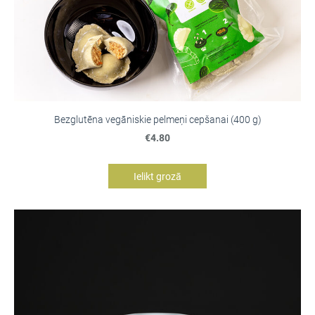
Bezglutēna vegāniskie pelmeņi cepšanai (400 g)
€4.80
Ielikt grozā