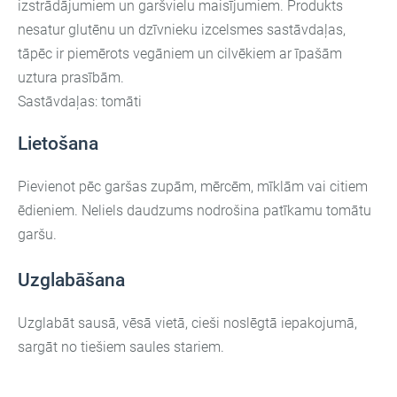
izstrādājumiem un garšvielu maisījumiem. Produkts
nesatur glutēnu un dzīvnieku izcelsmes sastāvdaļas,
tāpēc ir piemērots vegāniem un cilvēkiem ar īpašām
uztura prasībām.
Sastāvdaļas: tomāti
Lietošana
Pievienot pēc garšas zupām, mērcēm, mīklām vai citiem
ēdieniem. Neliels daudzums nodrošina patīkamu tomātu
garšu.
Uzglabāšana
Uzglabāt sausā, vēsā vietā, cieši noslēgtā iepakojumā,
sargāt no tiešiem saules stariem.