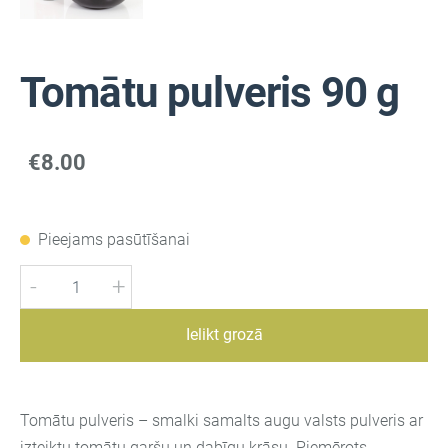
Tomātu pulveris 90 g
€8.00
Pieejams pasūtīšanai
-
+
Ielikt grozā
Tomātu pulveris – smalki samalts augu valsts pulveris ar
izteiktu tomātu garšu un dabīgu krāsu. Piemērots