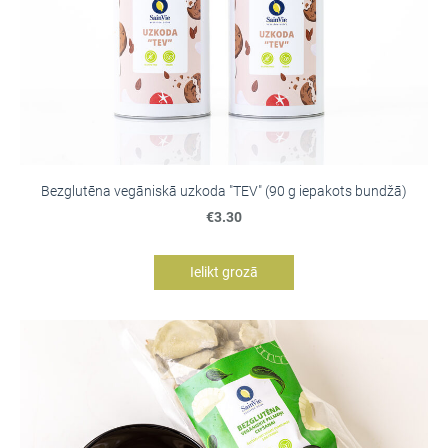
Bezglutēna vegāniskā uzkoda "TEV" (90 g iepakots bundžā)
€3.30
Ielikt grozā