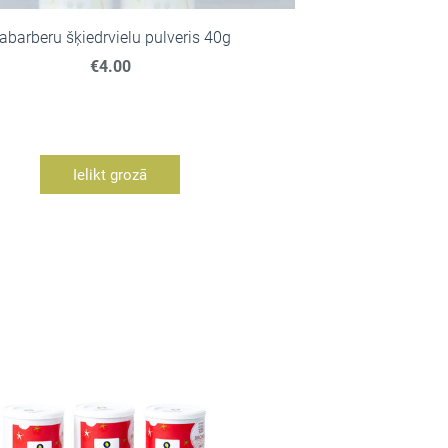
abarberu šķiedrvielu pulveris 40g
€4.00
Ielikt grozā