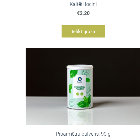
Kaltēti lociņi
€2.20
Ielikt grozā
Piparmētru pulveris, 90 g