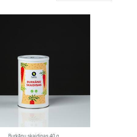
Burkānu skaidiņas 40 g