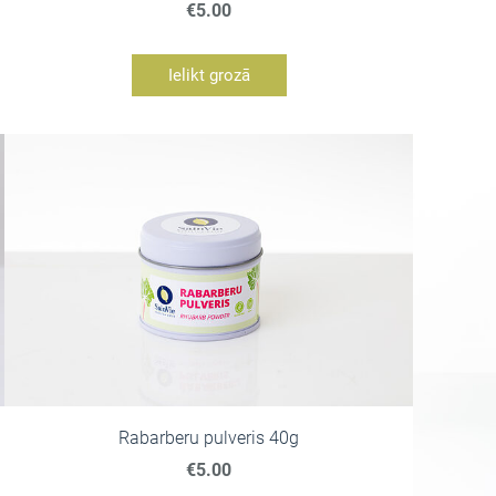
€5.00
Ielikt grozā
Rabarberu pulveris 40g
€5.00