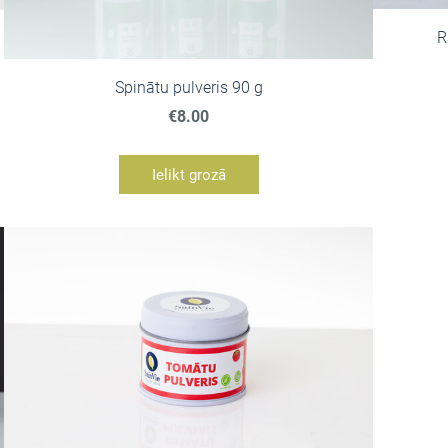
R
Spinātu pulveris 90 g
€8.00
Ielikt grozā