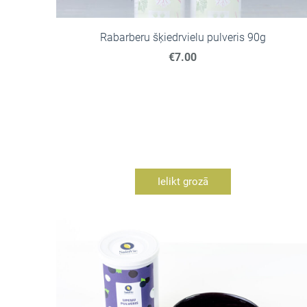
Rabarberu šķiedrvielu pulveris 90g
€7.00
Ielikt grozā