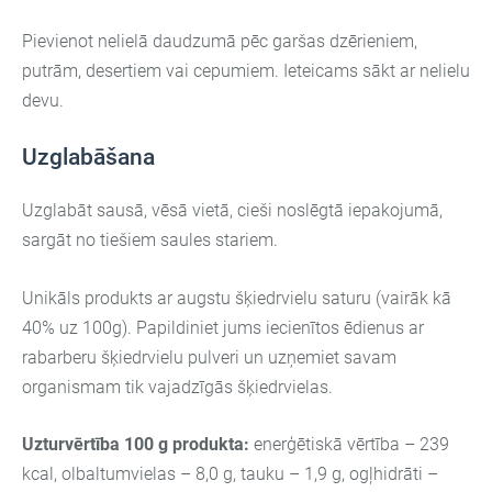
Pievienot nelielā daudzumā pēc garšas dzērieniem,
putrām, desertiem vai cepumiem. Ieteicams sākt ar nelielu
devu.
Uzglabāšana
Uzglabāt sausā, vēsā vietā, cieši noslēgtā iepakojumā,
sargāt no tiešiem saules stariem.
Unikāls produkts ar augstu šķiedrvielu saturu (vairāk kā
40% uz 100g). Papildiniet jums iecienītos ēdienus ar
rabarberu šķiedrvielu pulveri un uzņemiet savam
organismam tik vajadzīgās šķiedrvielas.
Uzturvērtība 100 g produkta:
enerģētiskā vērtība – 239
kcal, olbaltumvielas – 8,0 g, tauku – 1,9 g, ogļhidrāti –