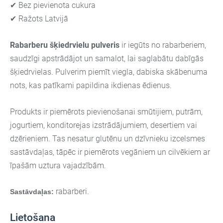
✔ Bez pievienota cukura
✔ Ražots Latvijā
Rabarberu šķiedrvielu pulveris
ir iegūts no rabarberiem,
saudzīgi apstrādājot un samalot, lai saglabātu dabīgās
šķiedrvielas. Pulverim piemīt viegla, dabiska skābenuma
nots, kas patīkami papildina ikdienas ēdienus.
Produkts ir piemērots pievienošanai smūtijiem, putrām,
jogurtiem, konditorejas izstrādājumiem, desertiem vai
dzērieniem. Tas nesatur glutēnu un dzīvnieku izcelsmes
sastāvdaļas, tāpēc ir piemērots vegāniem un cilvēkiem ar
īpašām uztura vajadzībām.
rabarberi.
Sastāvdaļas:
Lietošana