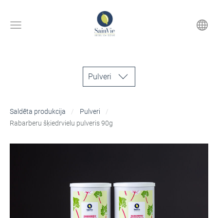
Pulveri
Saldēta produkcija
Pulveri
Rabarberu šķiedrvielu pulveris 90g