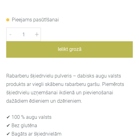
Pieejams pasūtīšanai
-
+
Ielikt grozā
Rabarberu šķiedrvielu pulveris – dabisks augu valsts
produkts ar viegli skābenu rabarberu garšu. Piemērots
šķiedrvielu uzņemšanai ikdienā un pievienošanai
dažādiem ēdieniem un dzērieniem.
✔ 100 % augu valsts
✔ Bez glutēna
✔ Bagāts ar šķiedrvielām