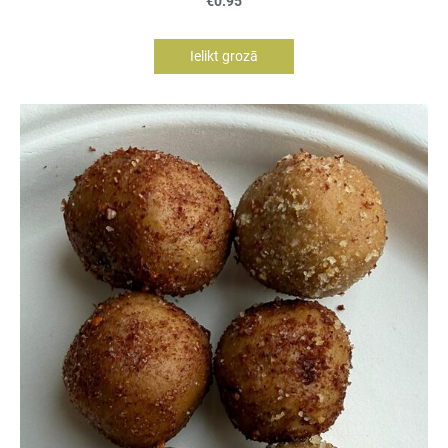
€0.95
Ielikt grozā