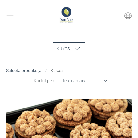
Kūkas
Saldēta produkcija
Kūkas
Kārtot pēc