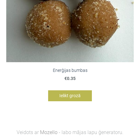
Enerģijas bumbas
€0.35
Ielikt grozā
Veidots ar
Mozello
- labo mājas lapu ģeneratoru.