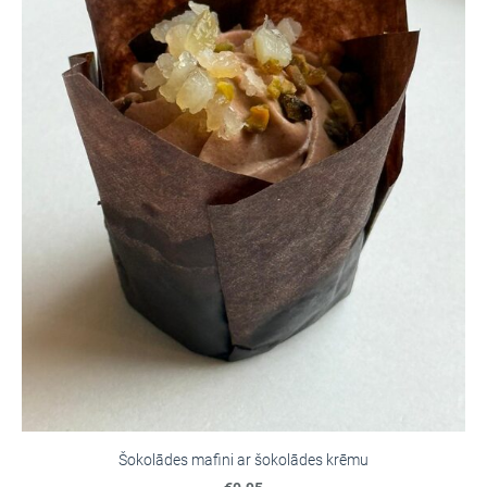
Šokolādes mafini ar šokolādes krēmu