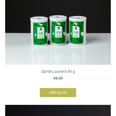
Spinātu pulveris 90 g
€8.00
Ielikt grozā