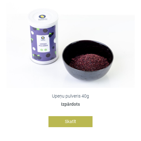
Upeņu pulveris 40g
Izpārdots
Skatīt