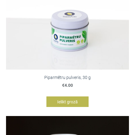
Piparmētru pulveris, 30 g
€4.00
Ielikt grozā