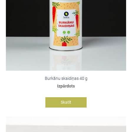
Burkānu skaidiņas 40 g
Izpārdots
Skatīt