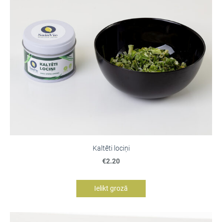
Kaltēti lociņi
€2.20
Ielikt grozā