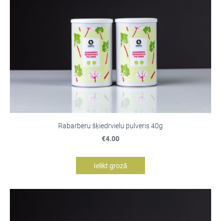
Rabarberu šķiedrvielu pulveris 40g
€4.00
Ielikt grozā