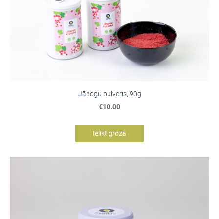
Jāņogu pulveris, 90g
€10.00
Ielikt grozā