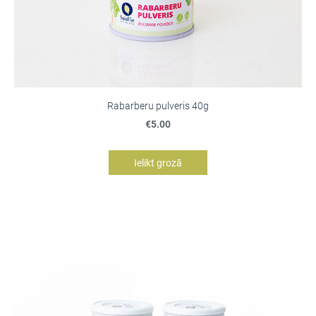
Rabarberu pulveris 40g
€5.00
Ielikt grozā