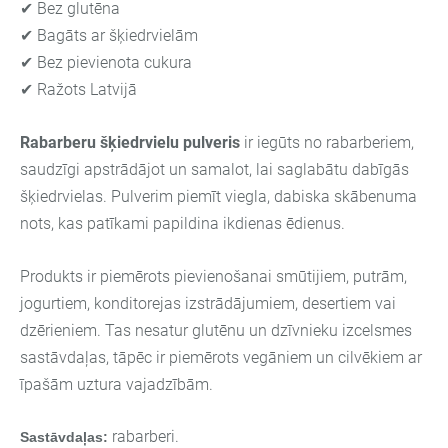
✔ Bez glutēna
✔ Bagāts ar šķiedrvielām
✔ Bez pievienota cukura
✔ Ražots Latvijā
Rabarberu šķiedrvielu pulveris
ir iegūts no rabarberiem,
saudzīgi apstrādājot un samalot, lai saglabātu dabīgās
šķiedrvielas. Pulverim piemīt viegla, dabiska skābenuma
nots, kas patīkami papildina ikdienas ēdienus.
Produkts ir piemērots pievienošanai smūtijiem, putrām,
jogurtiem, konditorejas izstrādājumiem, desertiem vai
dzērieniem. Tas nesatur glutēnu un dzīvnieku izcelsmes
sastāvdaļas, tāpēc ir piemērots vegāniem un cilvēkiem ar
īpašām uztura vajadzībām.
rabarberi.
Sastāvdaļas: