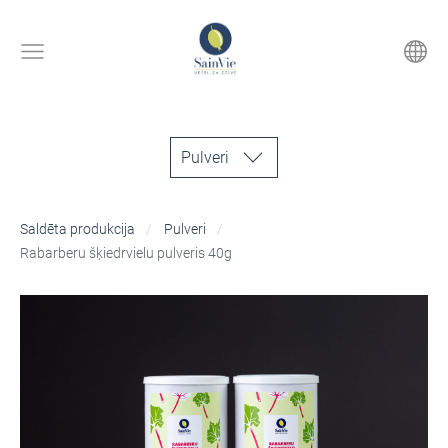
Pulveri
Saldēta produkcija
Pulveri
Rabarberu šķiedrvielu pulveris 40g