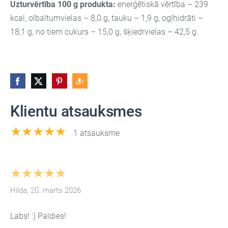
Uzturvērtība 100 g produkta:
enerģētiskā vērtība – 239
kcal, olbaltumvielas – 8,0 g, tauku – 1,9 g, ogļhidrāti –
18,1 g, no tiem cukurs – 15,0 g, šķiedrvielas – 42,5 g.
Klientu atsauksmes
★★★★★
1 atsauksme
★★★★★
Hilda, 20. marts 2026
Labs! :) Paldies!