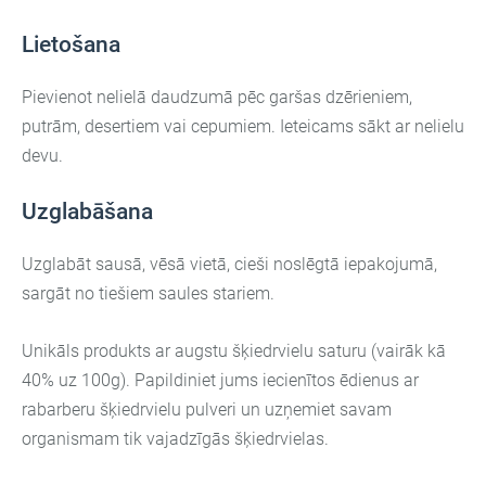
Lietošana
Pievienot nelielā daudzumā pēc garšas dzērieniem,
putrām, desertiem vai cepumiem. Ieteicams sākt ar nelielu
devu.
Uzglabāšana
Uzglabāt sausā, vēsā vietā, cieši noslēgtā iepakojumā,
sargāt no tiešiem saules stariem.
Unikāls produkts ar augstu šķiedrvielu saturu (vairāk kā
40% uz 100g). Papildiniet jums iecienītos ēdienus ar
rabarberu šķiedrvielu pulveri un uzņemiet savam
organismam tik vajadzīgās šķiedrvielas.