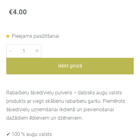
€4.00
Pieejams pasūtīšanai
-
+
Ielikt grozā
Rabarberu šķiedrvielu pulveris – dabisks augu valsts
produkts ar viegli skābenu rabarberu garšu. Piemērots
šķiedrvielu uzņemšanai ikdienā un pievienošanai
dažādiem ēdieniem un dzērieniem.
✔ 100 % augu valsts