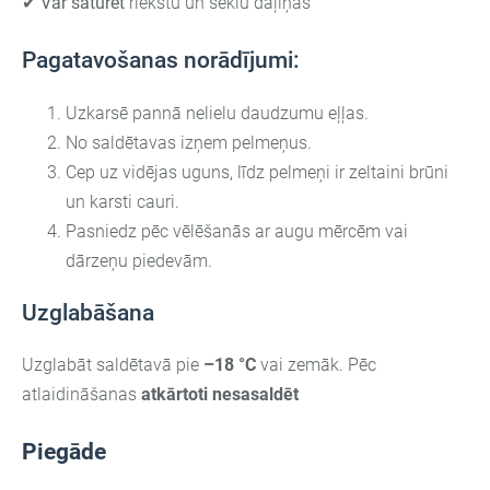
✔
Var saturēt
riekstu un sēklu daļiņas
Pagatavošanas norādījumi:
Uzkarsē pannā nelielu daudzumu eļļas.
No saldētavas izņem pelmeņus.
Cep uz vidējas uguns, līdz pelmeņi ir zeltaini brūni
un karsti cauri.
Pasniedz pēc vēlēšanās ar augu mērcēm vai
dārzeņu piedevām.
Uzglabāšana
Uzglabāt saldētavā pie
–18 °C
vai zemāk. Pēc
atlaidināšanas
atkārtoti nesasaldēt
Piegāde