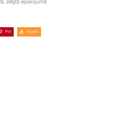
tā, slēgtā iepakojumā.
Pin
Ieteikt