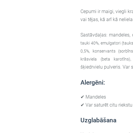
Cepumi ir maigi, viegli kra
vai tējas, kā arī kā nelie
Sastāvdaļas: mandeles, 
tauki 40%, emulgatori (tauksk
0,5%, konservants (sorbīns
krāsviela (beta karotīns)
šķiedrvielu pulveris. Var 
Alergēni:
✔
Mandeles
✔
Var saturēt citu riek
Uzglabāšana