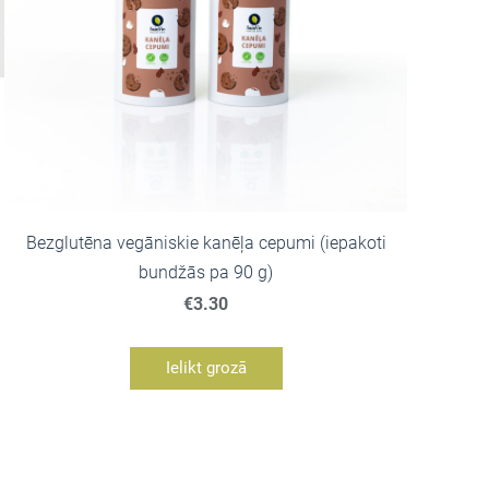
Bezglutēna vegāniskie kanēļa cepumi (iepakoti
bundžās pa 90 g)
€3.30
Ielikt grozā