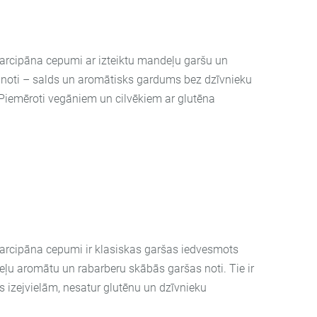
arcipāna cepumi ar izteiktu mandeļu garšu un
 noti – salds un aromātisks gardums bez dzīvnieku
Piemēroti vegāniem un cilvēkiem ar glutēna
arcipāna cepumi ir klasiskas garšas iedvesmots
ļu aromātu un rabarberu skābās garšas noti. Tie ir
s izejvielām, nesatur glutēnu un dzīvnieku