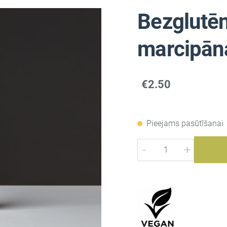
Bezglutēn
marcipān
€2.50
Pieejams pasūtīšanai
-
+