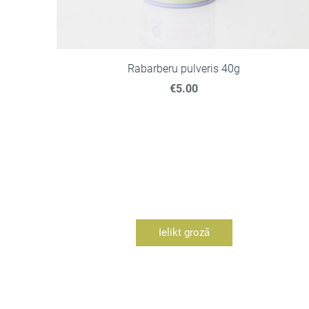
Rabarberu pulveris 40g
€5.00
Ielikt grozā