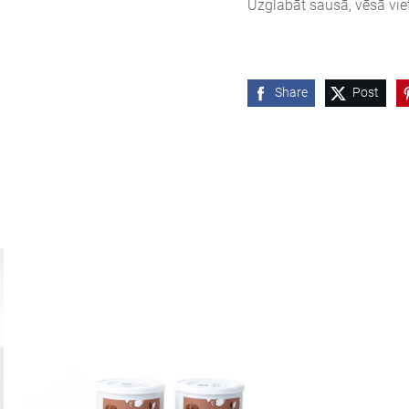
Uzglabāt sausā, vēsā vie
Share
Post