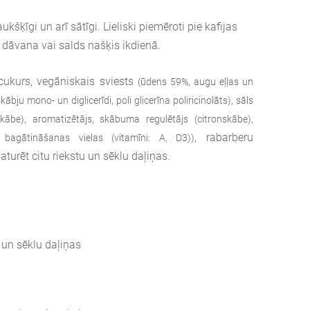
ukšķīgi un arī sātīgi. Lieliski piemēroti pie kafijas
la dāvana vai salds našķis ikdienā.
cukurs, vegāniskais sviests
(ūdens 59%, augu eļļas un
ābju mono- un diglicerīdi, poli glicerīna poliricinolāts), sāls
kābe), aromatizētājs, skābuma regulētājs (citronskābe),
, rabarberu
, bagātināšanas vielas (vitamīni: A, D3))
saturēt citu riekstu un sēklu daļiņas.
stu un sēklu daļiņas