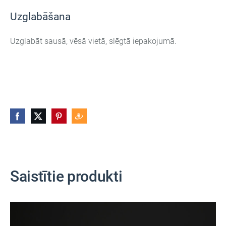
Uzglabāšana
Uzglabāt sausā, vēsā vietā, slēgtā iepakojumā.
Saistītie produkti