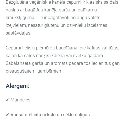
Bezglutēna vegāniskie kanēļa cepumi ir klasisks saldais
našķis ar bagātīgu kanēļa garšu un patīkamu
kraukšķīgumu. Tie ir pagatavoti no augu valsts
izejvielām, nesatur glutēnu un dzīvnieku izcelsmes
sastāvdaļas.
Cepumi lieliski piemēroti baudīšanai pie kafijas vai tējas,
kā arī kā salds našķis ikdienā vai svētku galdam.
Sabalansēta garša un aromāts padara tos iecienītus gan
pieaugušajiem, gan bērniem.
Alergēni:
✔ Mandeles
✔ Var saturēt citu riekstu un sēklu daļiņas