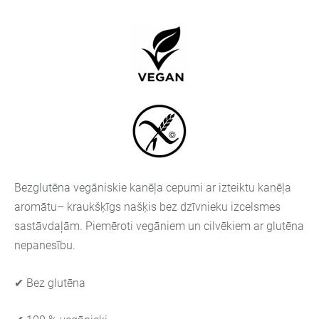
Bezglutēna vegāniskie kanēļa cepumi ar izteiktu kanēļa
aromātu– kraukšķīgs našķis bez dzīvnieku izcelsmes
sastāvdaļām. Piemēroti vegāniem un cilvēkiem ar glutēna
nepanesību.
✔ Bez glutēna