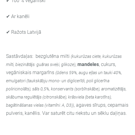
✔ 100 % vegāniski
✔ Ar kanēli
✔ Ražots Latvijā
Sastāvdaļas: bezglutēna milti
(kukurūzas ciete, kukurūzas
,
mandeles
, cukurs,
milti, biezinātājs: guāras sveķi, glikoze)
vegāniskais margarīns
(ūdens 59%, augu eļļas un tauki 40%,
emulgatori (taukskābju mono- un diglicerīdi, poli glicerīna
poliricinolāts), sāls 0,5%, konservants (sorbīnskābe), aromatizētājs,
skābuma regulētājs (citronskābe), krāsviela (beta karotīns),
, agaves sīrups, cepamais
bagātināšanas vielas (vitamīni: A, D3))
pulveris, kanēlis. Var saturēt citu riekstu un sēklu daļiņas.