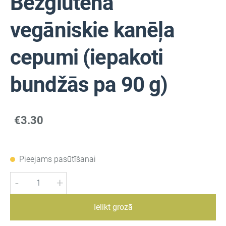
Bezglutēna
vegāniskie kanēļa
cepumi (iepakoti
bundžās pa 90 g)
€3.30
Pieejams pasūtīšanai
-
+
Ielikt grozā