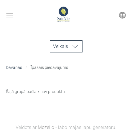
Veikals
Dāvanas
Īpašais piedāvājums
Šajā grupā pašlaik nav produktu.
Veidots ar
Mozello
- labo mājas lapu ģeneratoru.