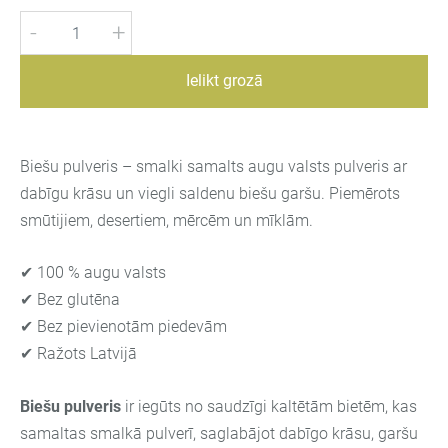
-
+
Ielikt grozā
Biešu pulveris – smalki samalts augu valsts pulveris ar
dabīgu krāsu un viegli saldenu biešu garšu. Piemērots
smūtijiem, desertiem, mērcēm un mīklām.
✔ 100 % augu valsts
✔ Bez glutēna
✔ Bez pievienotām piedevām
✔ Ražots Latvijā
Biešu pulveris
ir iegūts no saudzīgi kaltētām bietēm, kas
samaltas smalkā pulverī, saglabājot dabīgo krāsu, garšu