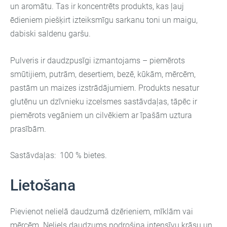
un aromātu. Tas ir koncentrēts produkts, kas ļauj
ēdieniem piešķirt izteiksmīgu sarkanu toni un maigu,
dabiski saldenu garšu.
Pulveris ir daudzpusīgi izmantojams – piemērots
smūtijiem, putrām, desertiem, bezē, kūkām, mērcēm,
pastām un maizes izstrādājumiem. Produkts nesatur
glutēnu un dzīvnieku izcelsmes sastāvdaļas, tāpēc ir
piemērots vegāniem un cilvēkiem ar īpašām uztura
prasībām.
Sastāvdaļas: 100 % bietes.
Lietošana
Pievienot nelielā daudzumā dzērieniem, mīklām vai
mērcēm. Neliels daudzums nodrošina intensīvu krāsu un