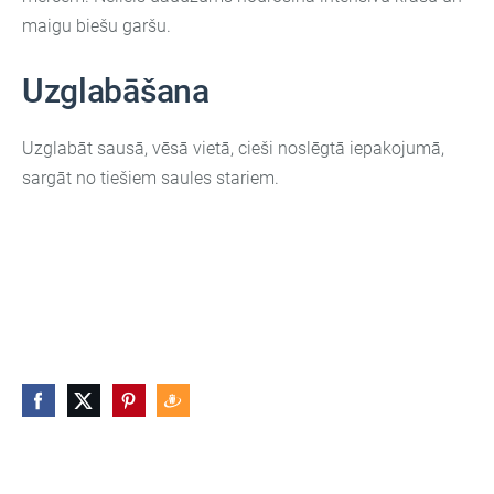
maigu biešu garšu.
Uzglabāšana
Uzglabāt sausā, vēsā vietā, cieši noslēgtā iepakojumā,
sargāt no tiešiem saules stariem.