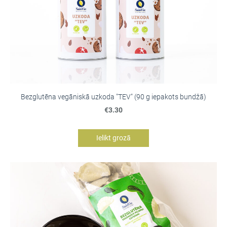
Bezglutēna vegāniskā uzkoda "TEV" (90 g iepakots bundžā)
€3.30
Ielikt grozā