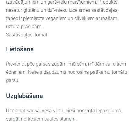
izstrādājumiem un garšvielu maisījumiem. Produkts
nesatur glutēnu un dzīvnieku izcelsmes sastāvdaļas,
tāpēc ir piemērots vegāniem un cilvēkiem ar īpašām
uztura prasībām.
Sastāvdaļas: tomāti
Lietošana
Pievienot pēc garšas zupām, mērcēm, mīklām vai citiem
ēdieniem. Neliels daudzums nodrošina patīkamu tomātu
garšu.
Uzglabāšana
Uzglabāt sausā, vēsā vietā, cieši noslēgtā iepakojumā,
sargāt no tiešiem saules stariem.