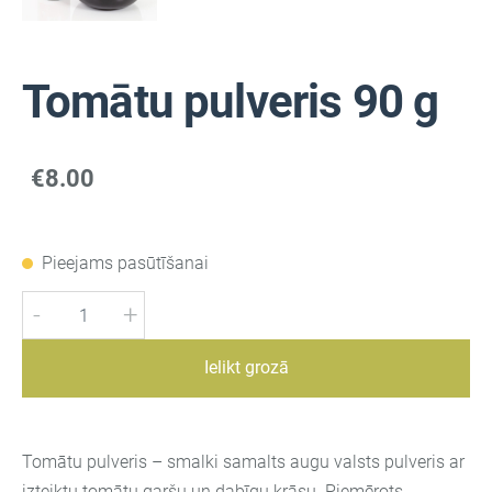
Tomātu pulveris 90 g
€8.00
Pieejams pasūtīšanai
-
+
Ielikt grozā
Tomātu pulveris – smalki samalts augu valsts pulveris ar
izteiktu tomātu garšu un dabīgu krāsu. Piemērots