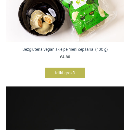
Bezglutēna vegāniskie pelmeņi cepšanai (400 g)
€4.80
Ielikt grozā