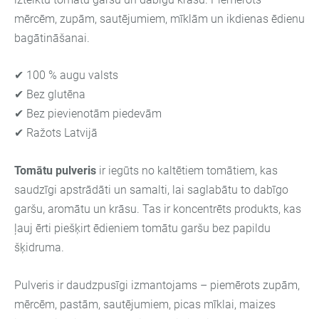
mērcēm, zupām, sautējumiem, mīklām un ikdienas ēdienu
bagātināšanai.
✔ 100 % augu valsts
✔ Bez glutēna
✔ Bez pievienotām piedevām
✔ Ražots Latvijā
Tomātu pulveris
ir iegūts no kaltētiem tomātiem, kas
saudzīgi apstrādāti un samalti, lai saglabātu to dabīgo
garšu, aromātu un krāsu. Tas ir koncentrēts produkts, kas
ļauj ērti piešķirt ēdieniem tomātu garšu bez papildu
šķidruma.
Pulveris ir daudzpusīgi izmantojams – piemērots zupām,
mērcēm, pastām, sautējumiem, picas mīklai, maizes