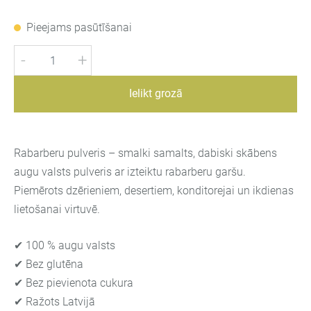
Pieejams pasūtīšanai
-
+
Ielikt grozā
Rabarberu pulveris – smalki samalts, dabiski skābens
augu valsts pulveris ar izteiktu rabarberu garšu.
Piemērots dzērieniem, desertiem, konditorejai un ikdienas
lietošanai virtuvē.
✔ 100 % augu valsts
✔ Bez glutēna
✔ Bez pievienota cukura
✔ Ražots Latvijā