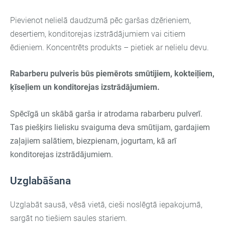
Pievienot nelielā daudzumā pēc garšas dzērieniem,
desertiem, konditorejas izstrādājumiem vai citiem
ēdieniem. Koncentrēts produkts – pietiek ar nelielu devu.
Rabarberu pulveris būs piemērots smūtijiem, kokteiļiem,
ķīseļiem un konditorejas izstrādājumiem.
Spēcīgā un skābā garša ir atrodama rabarberu pulverī.
Tas piešķirs lielisku svaiguma deva smūtijam, gardajiem
zaļajiem salātiem, biezpienam, jogurtam, kā arī
konditorejas izstrādājumiem.
Uzglabāšana
Uzglabāt sausā, vēsā vietā, cieši noslēgtā iepakojumā,
sargāt no tiešiem saules stariem.