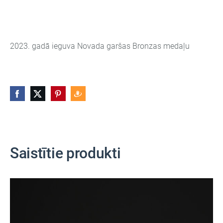
2023. gadā ieguva Novada garšas Bronzas medaļu
Saistītie produkti