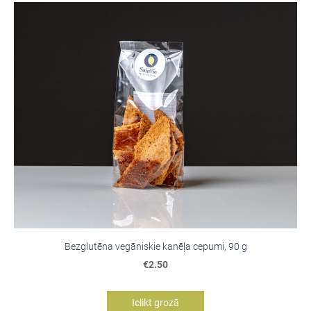
Bezglutēna vegāniskie kanēļa cepumi, 90 g
€2.50
Ielikt grozā