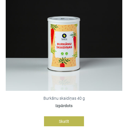
Burkānu skaidiņas 40 g
Izpārdots
Skatīt