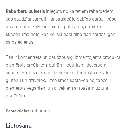
Rabarberu pulveris
ir iegūts no kaltētiem rabarberiem,
kas saudzīgi samalti, lai saglabātu dabīgo garšu, krāsu
un aromātu. Pulverim piemīt patīkama, dabiska
skābenuma nots, kas lieliski papildina gan saldos, gan
sāļos ēdienus.
Tas ir koncentrēts un daudzpusīgi izmantojams produkts,
piemērots smūtijiem, putrām, jogurtiem, desertiem,
cepumiem, bezē, kā arī dzērieniem. Produkts nesatur
glutēnu un dzīvnieku izcelsmes sastāvdaļas, tāpēc ir
piemērots vegāniem un cilvēkiem ar īpašām uztura
prasībām.
rabarberi.
Sastāvdaļas:
Lietošana