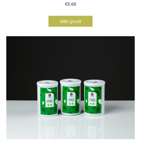
€5.00
Ielikt grozā