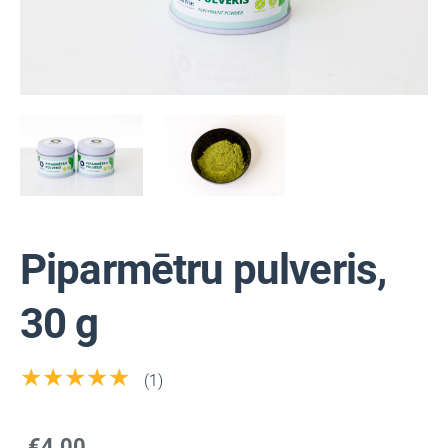
Piparmētru pulveris,
30 g
★★★★★
(1)
€4.00