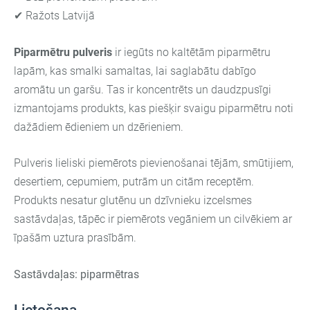
✔ Ražots Latvijā
Piparmētru pulveris
ir iegūts no kaltētām piparmētru
lapām, kas smalki samaltas, lai saglabātu dabīgo
aromātu un garšu. Tas ir koncentrēts un daudzpusīgi
izmantojams produkts, kas piešķir svaigu piparmētru noti
dažādiem ēdieniem un dzērieniem.
Pulveris lieliski piemērots pievienošanai tējām, smūtijiem,
desertiem, cepumiem, putrām un citām receptēm.
Produkts nesatur glutēnu un dzīvnieku izcelsmes
sastāvdaļas, tāpēc ir piemērots vegāniem un cilvēkiem ar
īpašām uztura prasībām.
Sastāvdaļas: piparmētras