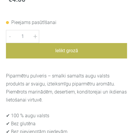
Pieejams pasūtīšanai
-
+
Ielikt grozā
Piparmētru pulveris – smalki samalts augu valsts
produkts ar svaigu, izteiksmīgu piparmētru aromātu.
Piemērots marinādēm, desertiem, konditorejai un ikdienas
lietošanai virtuvē.
✔ 100 % augu valsts
✔ Bez glutēna
✔ Bez pievienotām piedevām