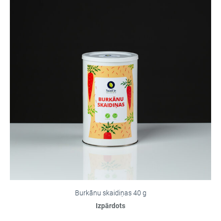
Burkānu skaidiņas 40 g
Izpārdots