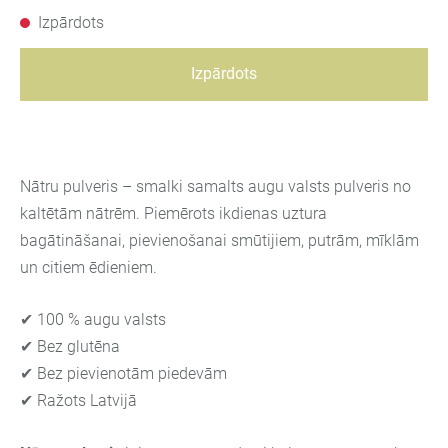
Izpārdots
Izpārdots
Nātru pulveris – smalki samalts augu valsts pulveris no
kaltētām nātrēm. Piemērots ikdienas uztura
bagātināšanai, pievienošanai smūtijiem, putrām, mīklām
un citiem ēdieniem.
✔ 100 % augu valsts
✔ Bez glutēna
✔ Bez pievienotām piedevām
✔ Ražots Latvijā