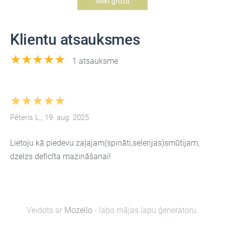
Ielikt grozā
Klientu atsauksmes
★★★★★
1 atsauksme
★★★★★
Pēteris L., 19. aug. 2025
Lietoju kā piedevu zaļajam(spināti,selerijas)smūtijam,
dzelzs deficīta mazināšanai!
Veidots ar
Mozello
- labo mājas lapu ģeneratoru.