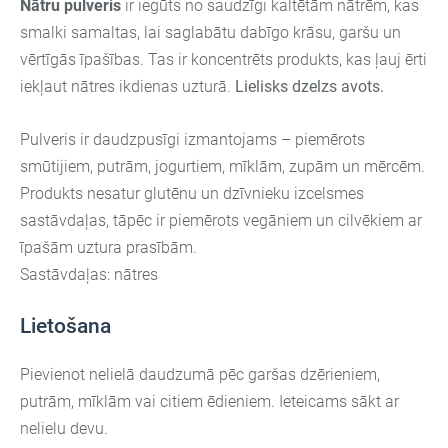
Nātru pulveris
ir iegūts no saudzīgi kaltētām nātrēm, kas
smalki samaltas, lai saglabātu dabīgo krāsu, garšu un
vērtīgās īpašības. Tas ir koncentrēts produkts, kas ļauj ērti
iekļaut nātres ikdienas uzturā.
Lielisks dzelzs avots.
Pulveris ir daudzpusīgi izmantojams – piemērots
smūtijiem, putrām, jogurtiem, mīklām, zupām un mērcēm.
Produkts nesatur glutēnu un dzīvnieku izcelsmes
sastāvdaļas, tāpēc ir piemērots vegāniem un cilvēkiem ar
īpašām uztura prasībām.
Sastāvdaļas: nātres
Lietošana
Pievienot nelielā daudzumā pēc garšas dzērieniem,
putrām, mīklām vai citiem ēdieniem. Ieteicams sākt ar
nelielu devu.