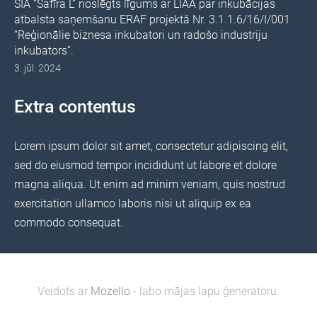
SIA “Safīra L” noslēgts līgums ar LIAA par inkubācijas
atbalsta saņemšanu ERAF projektā Nr. 3.1.1.6/16/I/001
“Reģionālie biznesa inkubatori un radošo industriju
inkubators”.
3. jūl. 2024
Extra contentus
Lorem ipsum dolor sit amet, consectetur adipiscing elit,
sed do eiusmod tempor incididunt ut labore et dolore
magna aliqua. Ut enim ad minim veniam, quis nostrud
exercitation ullamco laboris nisi ut aliquip ex ea
commodo consequat.
Veidots ar
Mozello
- labo mājas lapu ģeneratoru.