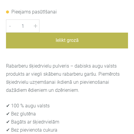
Pieejams pasūtīšanai
-
+
Ielikt grozā
Rabarberu šķiedrvielu pulveris – dabisks augu valsts
produkts ar viegli skābenu rabarberu garšu. Piemērots
šķiedrvielu uzņemšanai ikdienā un pievienošanai
dažādiem ēdieniem un dzērieniem.
✔ 100 % augu valsts
✔ Bez glutēna
✔ Bagāts ar šķiedrvielām
✔ Bez pievienota cukura