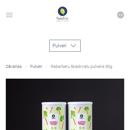
Pulveri
Dāvanas
Pulveri
Rabarberu šķiedrvielu pulveris 90g