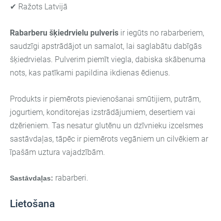
✔ Ražots Latvijā
Rabarberu šķiedrvielu pulveris
ir iegūts no rabarberiem,
saudzīgi apstrādājot un samalot, lai saglabātu dabīgās
šķiedrvielas. Pulverim piemīt viegla, dabiska skābenuma
nots, kas patīkami papildina ikdienas ēdienus.
Produkts ir piemērots pievienošanai smūtijiem, putrām,
jogurtiem, konditorejas izstrādājumiem, desertiem vai
dzērieniem. Tas nesatur glutēnu un dzīvnieku izcelsmes
sastāvdaļas, tāpēc ir piemērots vegāniem un cilvēkiem ar
īpašām uztura vajadzībām.
rabarberi.
Sastāvdaļas:
Lietošana