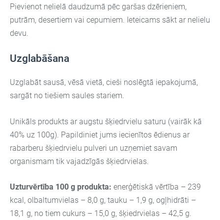
Pievienot nelielā daudzumā pēc garšas dzērieniem,
putrām, desertiem vai cepumiem. Ieteicams sākt ar nelielu
devu.
Uzglabāšana
Uzglabāt sausā, vēsā vietā, cieši noslēgtā iepakojumā,
sargāt no tiešiem saules stariem.
Unikāls produkts ar augstu šķiedrvielu saturu (vairāk kā
40% uz 100g). Papildiniet jums iecienītos ēdienus ar
rabarberu šķiedrvielu pulveri un uzņemiet savam
organismam tik vajadzīgās šķiedrvielas.
Uzturvērtība 100 g produkta:
enerģētiskā vērtība – 239
kcal, olbaltumvielas – 8,0 g, tauku – 1,9 g, ogļhidrāti –
18,1 g, no tiem cukurs – 15,0 g, šķiedrvielas – 42,5 g.