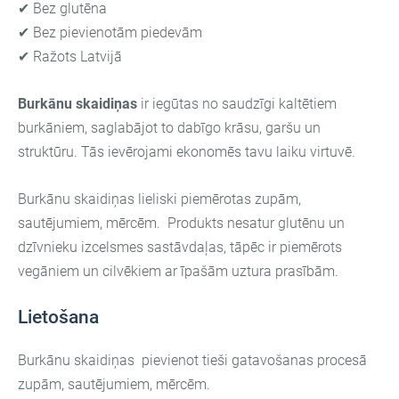
✔ Bez glutēna
✔ Bez pievienotām piedevām
✔ Ražots Latvijā
Burkānu skaidiņas
ir iegūtas no saudzīgi kaltētiem
burkāniem, saglabājot to dabīgo krāsu, garšu un
struktūru. Tās ievērojami ekonomēs tavu laiku virtuvē.
Burkānu skaidiņas lieliski piemērotas zupām,
sautējumiem, mērcēm. Produkts nesatur glutēnu un
dzīvnieku izcelsmes sastāvdaļas, tāpēc ir piemērots
vegāniem un cilvēkiem ar īpašām uztura prasībām.
Lietošana
Burkānu skaidiņas pievienot tieši gatavošanas procesā
zupām, sautējumiem, mērcēm.