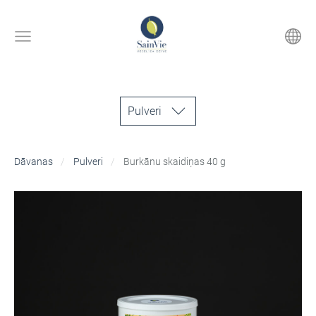
Pulveri
Dāvanas
Pulveri
Burkānu skaidiņas 40 g