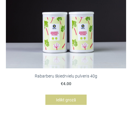
Rabarberu šķiedrvielu pulveris 40g
€4.00
Ielikt grozā