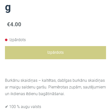
g
€4.00
Izpārdots
Izpārdots
Burkānu skaidiņas – kaltētas, dabīgas burkānu skaidiņas
ar maigu saldenu garšu. Piemērotas zupām, sautējumiem
un ikdienas ēdienu bagātināšanai.
✔ 100 % augu valsts