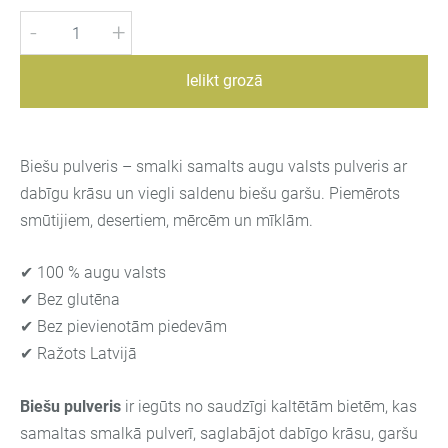
-
+
Ielikt grozā
Biešu pulveris – smalki samalts augu valsts pulveris ar
dabīgu krāsu un viegli saldenu biešu garšu. Piemērots
smūtijiem, desertiem, mērcēm un mīklām.
✔ 100 % augu valsts
✔ Bez glutēna
✔ Bez pievienotām piedevām
✔ Ražots Latvijā
Biešu pulveris
ir iegūts no saudzīgi kaltētām bietēm, kas
samaltas smalkā pulverī, saglabājot dabīgo krāsu, garšu