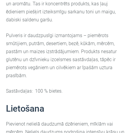
un aromātu. Tas ir koncentrēts produkts, kas ļauj
ēdieniem piešķirt izteiksmīgu sarkanu toni un maigu,
dabiski saldenu garšu.
Pulveris ir daudzpusīgi izmantojams – piemērots
smūtijiem, putrām, desertiem, bezē, kūkām, mērcēm,
pastām un maizes izstrādājumiem. Produkts nesatur
glutēnu un dzīvnieku izcelsmes sastāvdaļas, tāpēc ir
piemērots vegāniem un cilvēkiem ar īpašām uztura
prasībām.
Sastāvdaļas: 100 % bietes.
Lietošana
Pievienot nelielā daudzumā dzērieniem, mīklām vai
mērcēm. Neliels daudzums nodrošina intensīvu krāsu un