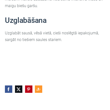
maigu biešu garšu.
Uzglabāšana
Uzglabāt sausā, vēsā vietā, cieši noslēgtā iepakojumā,
sargāt no tiešiem saules stariem.