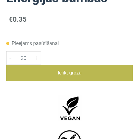
€0.35
Pieejams pasūtīšanai
-
+
Ielikt grozā