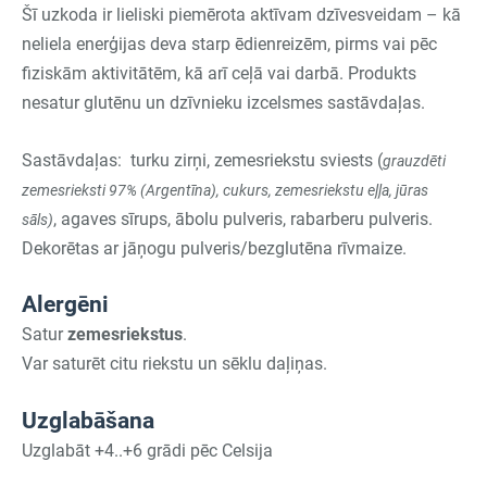
Šī uzkoda ir lieliski piemērota aktīvam dzīvesveidam – kā
neliela enerģijas deva starp ēdienreizēm, pirms vai pēc
fiziskām aktivitātēm, kā arī ceļā vai darbā. Produkts
nesatur glutēnu un dzīvnieku izcelsmes sastāvdaļas.
Sastāvdaļas: turku zirņi, zemesriekstu sviests (
grauzdēti
zemesrieksti 97% (Argentīna), cukurs, zemesriekstu eļļa, jūras
, agaves sīrups, ābolu pulveris, rabarberu pulveris.
sāls)
Dekorētas ar jāņogu pulveris/bezglutēna rīvmaize.
Alergēni
Satur
zemesriekstus
.
Var saturēt citu riekstu un sēklu daļiņas.
Uzglabāšana
Uzglabāt +4..+6 grādi pēc Celsija