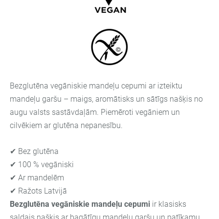
Bezglutēna vegāniskie mandeļu cepumi ar izteiktu
mandeļu garšu – maigs, aromātisks un sātīgs našķis no
augu valsts sastāvdaļām. Piemēroti vegāniem un
cilvēkiem ar glutēna nepanesību.
✔ Bez glutēna
✔ 100 % vegāniski
✔ Ar mandelēm
✔ Ražots Latvijā
Bezglutēna vegāniskie mandeļu cepumi
ir klasisks
saldais našķis ar bagātīgu mandeļu garšu un patīkamu