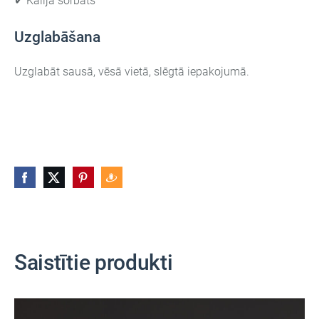
✔ Kālija sorbāts
Uzglabāšana
Uzglabāt sausā, vēsā vietā, slēgtā iepakojumā.
Saistītie produkti