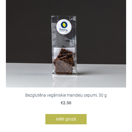
Bezglutēna vegāniskie mandeļu cepumi, 50 g
€2.50
Ielikt grozā