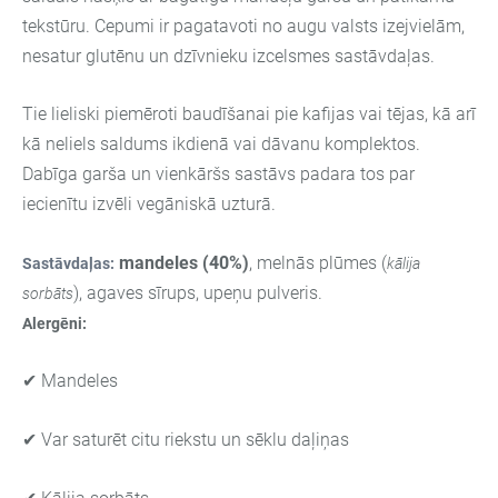
tekstūru. Cepumi ir pagatavoti no augu valsts izejvielām,
nesatur glutēnu un dzīvnieku izcelsmes sastāvdaļas.
Tie lieliski piemēroti baudīšanai pie kafijas vai tējas, kā arī
kā neliels saldums ikdienā vai dāvanu komplektos.
Dabīga garša un vienkāršs sastāvs padara tos par
iecienītu izvēli vegāniskā uzturā.
mandeles (40%)
, melnās plūmes (
Sastāvdaļas:
kālija
), agaves sīrups, upeņu pulveris.
sorbāts
Alergēni:
✔ Mandeles
✔ Var saturēt citu riekstu un sēklu daļiņas