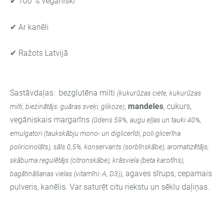
✔ 100 % vegāniski
✔ Ar kanēli
✔ Ražots Latvijā
Sastāvdaļas: bezglutēna milti
(kukurūzas ciete, kukurūzas
,
mandeles
, cukurs,
milti, biezinātājs: guāras sveķi, glikoze)
vegāniskais margarīns
(ūdens 59%, augu eļļas un tauki 40%,
emulgatori (taukskābju mono- un diglicerīdi, poli glicerīna
poliricinolāts), sāls 0,5%, konservants (sorbīnskābe), aromatizētājs,
skābuma regulētājs (citronskābe), krāsviela (beta karotīns),
, agaves sīrups, cepamais
bagātināšanas vielas (vitamīni: A, D3))
pulveris, kanēlis. Var saturēt citu riekstu un sēklu daļiņas.