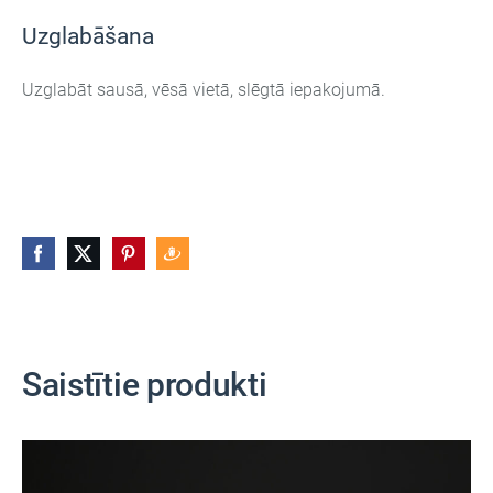
Uzglabāšana
Uzglabāt sausā, vēsā vietā, slēgtā iepakojumā.
Saistītie produkti