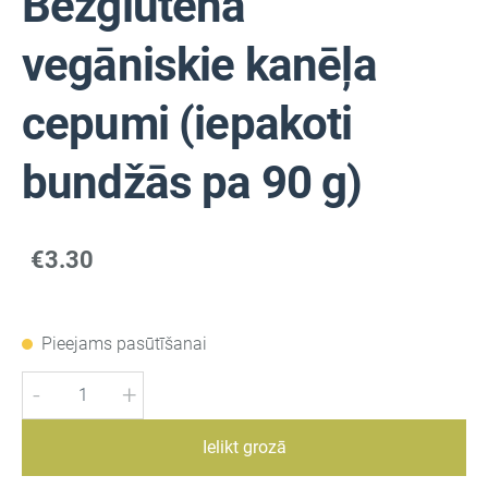
Bezglutēna
vegāniskie kanēļa
cepumi (iepakoti
bundžās pa 90 g)
€3.30
Pieejams pasūtīšanai
-
+
Ielikt grozā