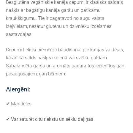
Bezglutēna vegāniskie kanēļa cepumi ir klasisks saldais
našķis ar bagātīgu kanēļa garšu un patīkamu
kraukšķīgumu. Tie ir pagatavoti no augu valsts
izejvielām, nesatur glutēnu un dzīvnieku izcelsmes
sastāvdaļas.
Cepumi lieliski piemēroti baudīšanai pie kafijas vai tējas,
kā arī kā salds našķis ikdienā vai svētku galdam.
Sabalansēta garša un aromāts padara tos iecienītus gan
pieaugušajiem, gan bērniem.
Alergēni:
✔ Mandeles
✔ Var saturēt citu riekstu un sēklu daļiņas