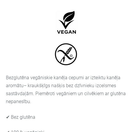
Bezglutēna vegāniskie kanēļa cepumi ar izteiktu kanēļa
aromātu– kraukšķīgs našķis bez dzīvnieku izcelsmes
sastāvdaļām. Piemēroti vegāniem un cilvēkiem ar glutēna
nepanesību.
✔ Bez glutēna