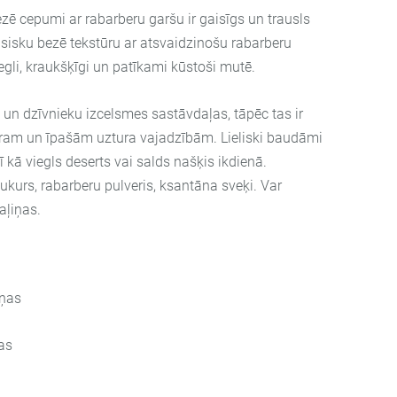
zē cepumi ar rabarberu garšu ir gaisīgs un trausls
sisku bezē tekstūru ar atsvaidzinošu rabarberu
gli, kraukšķīgi un patīkami kūstoši mutē.
 un dzīvnieku izcelsmes sastāvdaļas, tāpēc tas ir
am un īpašām uztura vajadzībām. Lieliski baudāmi
rī kā viegls deserts vai salds našķis ikdienā.
ukurs, rabarberu pulveris, ksantāna sveķi. Var
aļiņas.
iņas
as