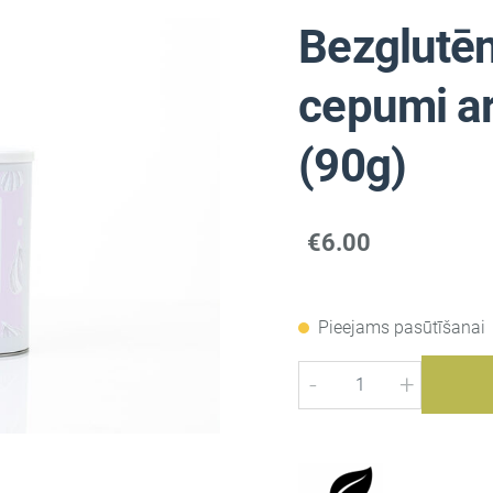
Bezglutēn
cepumi ar
(90g)
€6.00
Pieejams pasūtīšanai
-
+