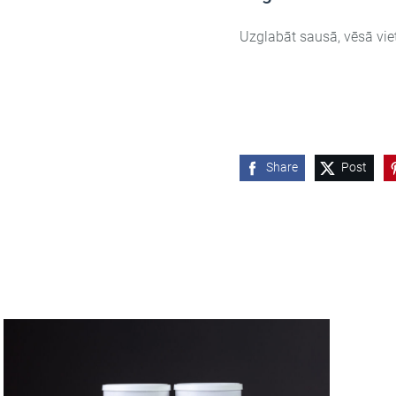
Uzglabāt sausā, vēsā vie
Share
Post