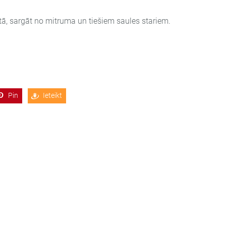
tā, sargāt no mitruma un tiešiem saules stariem.
Pin
Ieteikt