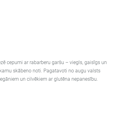
zē cepumi ar rabarberu garšu – viegls, gaisīgs un
īkamu skābeno noti. Pagatavoti no augu valsts
vegāniem un cilvēkiem ar glutēna nepanesību.