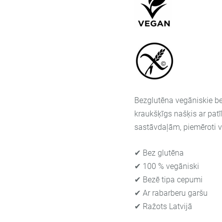
Bezglutēna vegāniskie be
kraukšķīgs našķis ar pat
sastāvdaļām, piemēroti 
✔ Bez glutēna
✔ 100 % vegāniski
✔ Bezē tipa cepumi
✔ Ar rabarberu garšu
✔ Ražots Latvijā