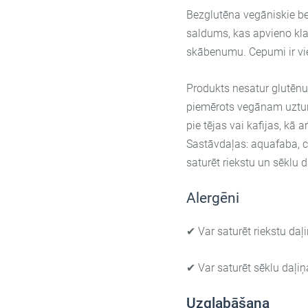
Bezglutēna vegāniskie be
saldums, kas apvieno kla
skābenumu. Cepumi ir vie
Produkts nesatur glutēnu
piemērots vegānam uztur
pie tējas vai kafijas, kā a
Sastāvdaļas: aquafaba,
c
saturēt riekstu un sēklu d
Alergēni
✔
Var saturēt riekstu daļ
✔
Var saturēt
sēklu daļiņ
Uzglabāšana