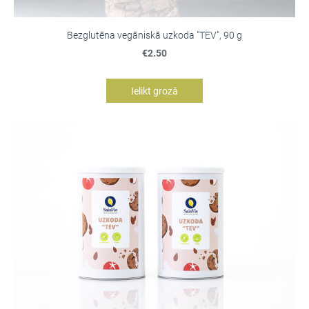
Bezglutēna vegāniskā uzkoda "TEV", 90 g
€2.50
Ielikt grozā