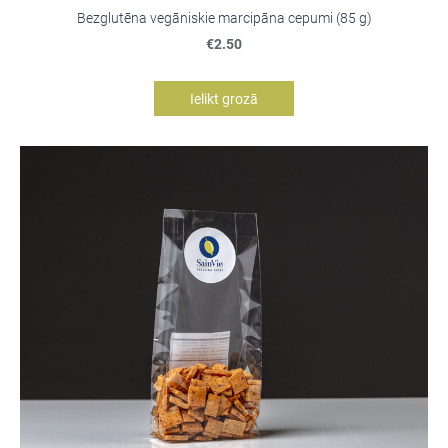
Bezglutēna vegāniskie marcipāna cepumi (85 g)
€2.50
Ielikt grozā