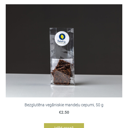
Bezglutēna vegāniskie mandeļu cepumi, 50 g
€2.50