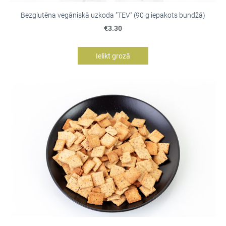
Bezglutēna vegāniskā uzkoda "TEV" (90 g iepakots bundžā)
€3.30
Ielikt grozā