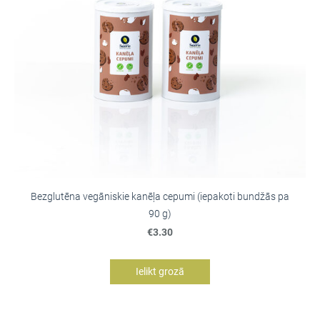
Bezglutēna vegāniskie kanēļa cepumi (iepakoti bundžās pa
90 g)
€3.30
Ielikt grozā