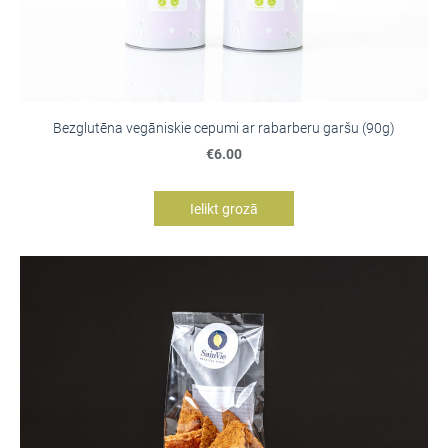
Bezglutēna vegāniskie cepumi ar rabarberu garšu (90g)
€6.00
Ielikt grozā